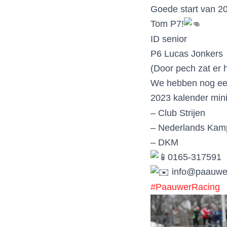
Goede start van 2
Tom P7!
ID senior
P6 Lucas Jonkers
(Door pech zat er h
We hebben nog een 
2023 kalender min
– Club Strijen
– Nederlands Kam
– DKM
0165-317591
info@paauwerk
#PaauwerRacing