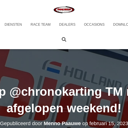
DIENSTEN
RACE TEAM
DEALERS
OCCASIONS
DOWNL
p @chronokarting TM 
afgelopen weekend!
Gepubliceerd door
Menno Paauwe
op
februari 15, 202