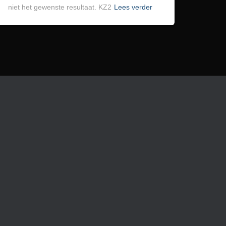
niet het gewenste resultaat. KZ2
Lees verder