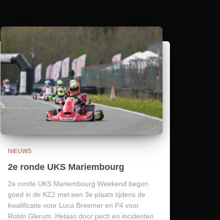
NIEUWS
2e ronde UKS Mariembourg
2e ronde UKS Mariembourg Weekend begon
goed in de KZ2 met een 3e plaats tijdens de
kwalificatie voor Luca Breemer en P4 voor
Robin Glerum. Helaas door pech en incidenten