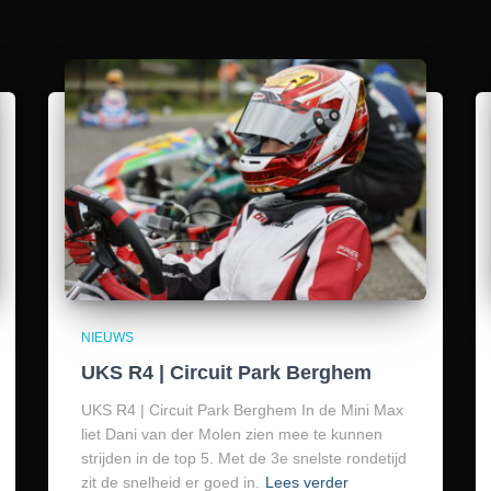
NIEUWS
UKS R4 | Circuit Park Berghem
UKS R4 | Circuit Park Berghem In de Mini Max
liet Dani van der Molen zien mee te kunnen
strijden in de top 5. Met de 3e snelste rondetijd
zit de snelheid er goed in.
Lees verder