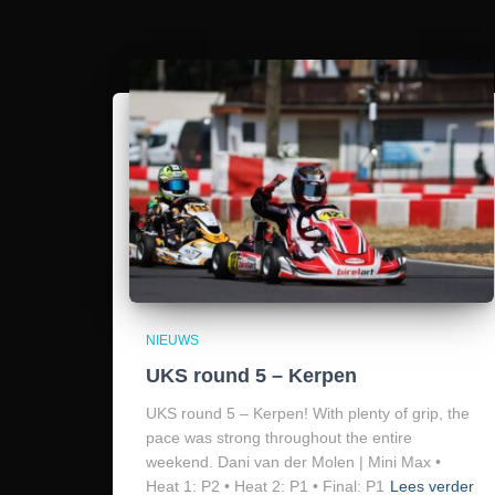
NIEUWS
UKS round 5 – Kerpen
UKS round 5 – Kerpen! With plenty of grip, the
pace was strong throughout the entire
weekend. Dani van der Molen | Mini Max •
Heat 1: P2 • Heat 2: P1 • Final: P1
Lees verder