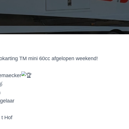
karting TM mini 60cc afgelopen weekend!
demaecker
n
gelaar
 t Hof