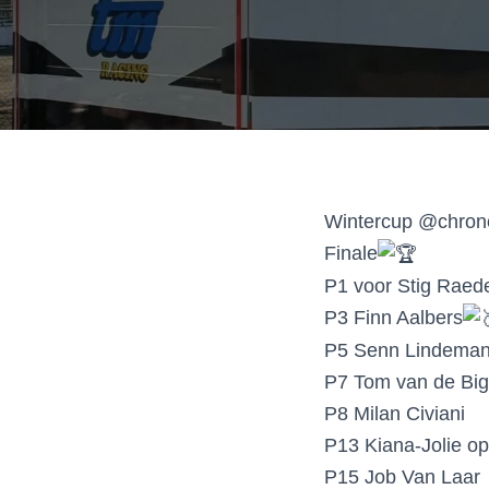
Wintercup @chrono
Finale
P1 voor Stig Rae
P3 Finn Aalbers
P5
Senn Lindema
P7 Tom van de Big
P8 Milan Civiani
P13 Kiana-Jolie op
P15 Job Van Laar