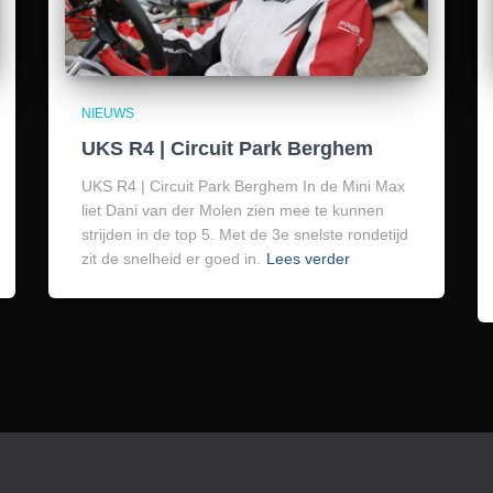
NIEUWS
UKS R4 | Circuit Park Berghem
UKS R4 | Circuit Park Berghem In de Mini Max
liet Dani van der Molen zien mee te kunnen
strijden in de top 5. Met de 3e snelste rondetijd
zit de snelheid er goed in.
Lees verder