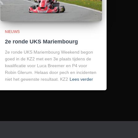
NIEUWS
2e ronde UKS Mariembourg
2e ronde UKS Mariembourg Weekend begon
goed in de KZ2 met een 3e plaats tijdens de
kwalificatie voor Luca Breemer en P4 voor
Robin Glerum. Helaas door pech en incidenten
niet het gewenste resultaat. KZ2
Lees verder