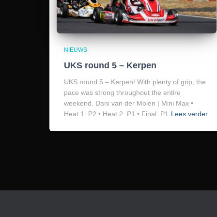
NIEUWS
UKS round 5 – Kerpen
UKS round 5 – Kerpen! With plenty of grip, the
pace was strong throughout the entire
weekend. Dani van der Molen | Mini Max •
Heat 1: P2 • Heat 2: P1 • Final: P1
Lees verder