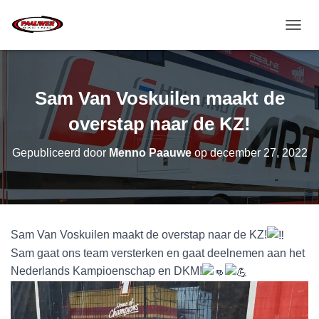
T
O
G
G
L
Sam Van Voskuilen maakt de
E
N
overstap naar de KZ!
A
V
Gepubliceerd door
Menno Paauwe
op
december 27, 2022
I
G
A
T
I
E
Sam Van Voskuilen maakt de overstap naar de KZ!
Sam gaat ons team versterken en gaat deelnemen aan het
Nederlands Kampioenschap en DKM!