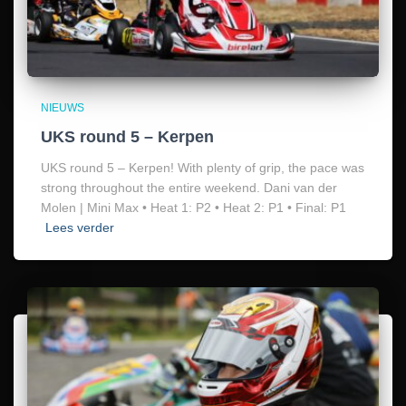
NIEUWS
UKS round 5 – Kerpen
UKS round 5 – Kerpen! With plenty of grip, the pace was
strong throughout the entire weekend. Dani van der
Molen | Mini Max • Heat 1: P2 • Heat 2: P1 • Final: P1
Lees verder