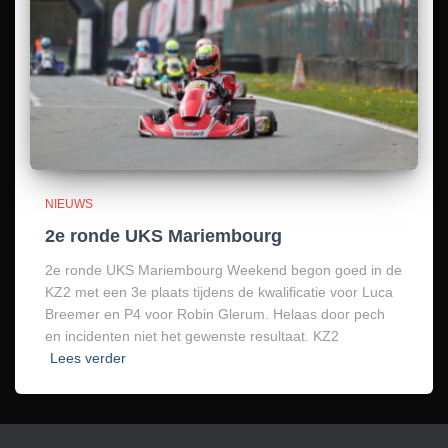
NIEUWS
2e ronde UKS Mariembourg
2e ronde UKS Mariembourg Weekend begon goed in de
KZ2 met een 3e plaats tijdens de kwalificatie voor Luca
Breemer en P4 voor Robin Glerum. Helaas door pech
en incidenten niet het gewenste resultaat. KZ2
Lees verder