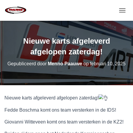
T
O
G
G
L
Nieuwe karts afgeleverd
E
N
afgelopen zaterdag!
A
V
Gepubliceerd door
Menno Paauwe
op
februari 10, 2025
I
G
A
T
I
E
Nieuwe karts afgeleverd afgelopen zaterdag!
Fedde Boschma komt ons team versterken in de IDS!
Giovanni Witteveen komt ons team versterken in de KZ2!