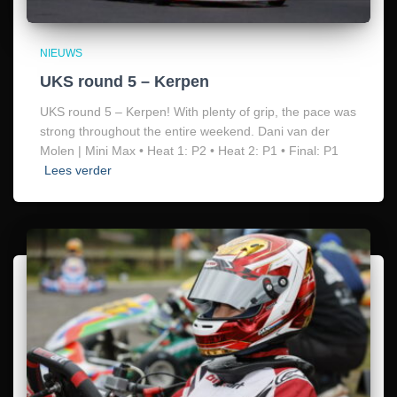
NIEUWS
UKS round 5 – Kerpen
UKS round 5 – Kerpen! With plenty of grip, the pace was
strong throughout the entire weekend. Dani van der
Molen | Mini Max • Heat 1: P2 • Heat 2: P1 • Final: P1
Lees verder