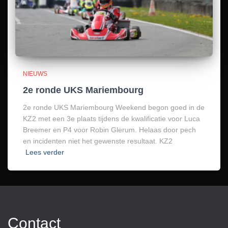
NIEUWS
2e ronde UKS Mariembourg
2e ronde UKS Mariembourg Weekend begon goed in de
KZ2 met een 3e plaats tijdens de kwalificatie voor Luca
Breemer en P4 voor Robin Glerum. Helaas door pech
en incidenten niet het gewenste resultaat. KZ2
Lees verder
Contact