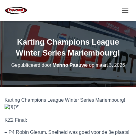
T
O
G
G
L
Karting Champions League
E
N
Winter Series Mariembourg!
A
V
Gepubliceerd door
Menno Paauwe
op
maart 3, 2026
I
G
A
T
I
E
Karting Champions League Winter Series Mariembourg!
KZ2 Final:
– P4 Robin Glerum. Snelheid was goed voor de 3e plaats!