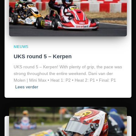
NIEUWS
UKS round 5 – Kerpen
UKS round 5 – Kerpen! With plenty of grip, the pace was
strong throughout the entire weekend. Dani van der
Molen | Mini Max • Heat 1: P2 • Heat 2: P1 • Final: P1
Lees verder