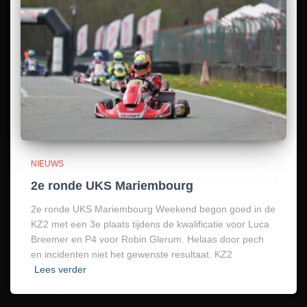
NIEUWS
2e ronde UKS Mariembourg
2e ronde UKS Mariembourg Weekend begon goed in de
KZ2 met een 3e plaats tijdens de kwalificatie voor Luca
Breemer en P4 voor Robin Glerum. Helaas door pech
en incidenten niet het gewenste resultaat. KZ2
Lees verder