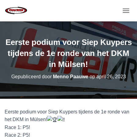
T
O
G
G
L
Eerste podium voor Siep Kuypers
E
N
tijdens de 1e ronde van het DKM
A
V
in Mülsen!
I
G
Gepubliceerd door
Menno Paauwe
op
april 26, 2023
A
T
I
E
Eerste podium voor Siep Kuypers tijdens de 1e ronde van
het DKM in Mülsen!
Race 1: P5!
Race 2: P5!