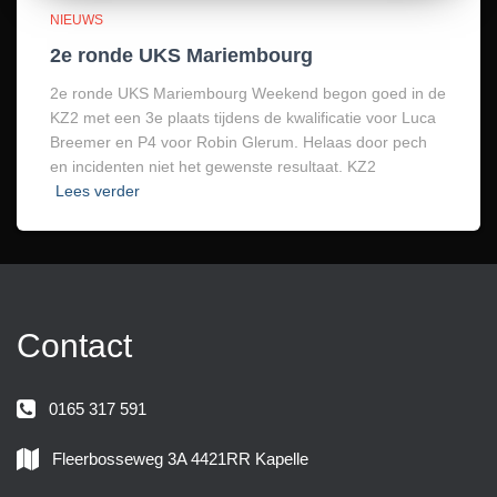
NIEUWS
2e ronde UKS Mariembourg
2e ronde UKS Mariembourg Weekend begon goed in de
KZ2 met een 3e plaats tijdens de kwalificatie voor Luca
Breemer en P4 voor Robin Glerum. Helaas door pech
en incidenten niet het gewenste resultaat. KZ2
Lees verder
Contact
0165 317 591
Fleerbosseweg 3A 4421RR Kapelle