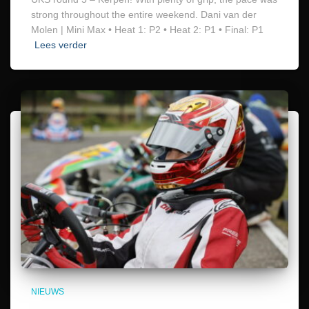
strong throughout the entire weekend. Dani van der
Molen | Mini Max • Heat 1: P2 • Heat 2: P1 • Final: P1
Lees verder
NIEUWS