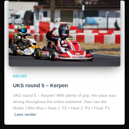
NIEUWS
UKS round 5 – Kerpen
UKS round 5 – Kerpen! With plenty of grip, the pace was
strong throughout the entire weekend. Dani van der
Molen | Mini Max • Heat 1: P2 • Heat 2: P1 • Final: P1
Lees verder