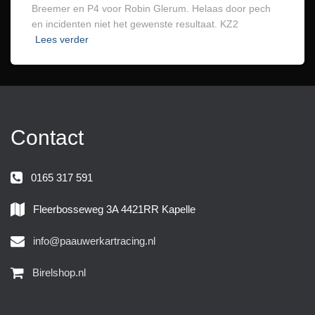
Breemer en P4 voor Robin Glerum. Helaas door pech
en incidenten niet het gewenste resultaat. KZ2
Lees verder
Contact
0165 317 591
Fleerbosseweg 3A 4421RR Kapelle
info@paauwerkartracing.nl
Birelshop.nl