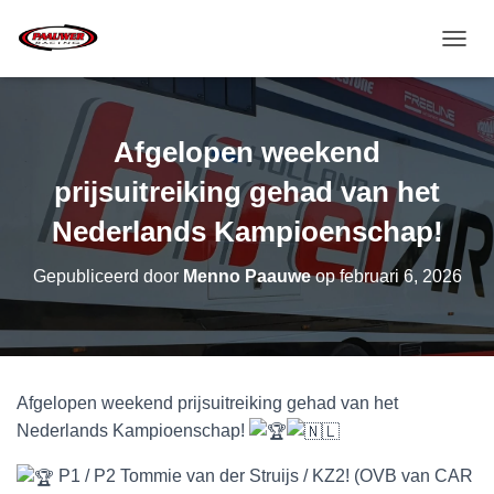
T
O
G
G
L
Afgelopen weekend
E
N
prijsuitreiking gehad van het
A
V
Nederlands Kampioenschap!
I
G
Gepubliceerd door
Menno Paauwe
op
februari 6, 2026
A
T
I
E
Afgelopen weekend prijsuitreiking gehad van het
Nederlands Kampioenschap!
P1 / P2 Tommie van der Struijs / KZ2! (OVB van CAR